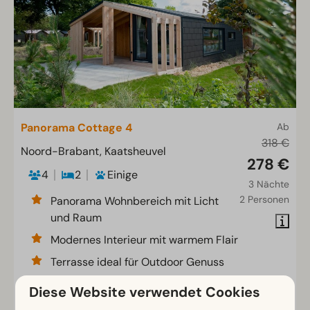
Panorama Cottage 4
Ab
318 €
Noord-Brabant, Kaatsheuvel
278 €
4
2
Einige
3 Nächte
2 Personen
Panorama Wohnbereich mit Licht
und Raum
Modernes Interieur mit warmem Flair
Terrasse ideal für Outdoor Genuss
Diese Website verwendet Cookies
Ansehen