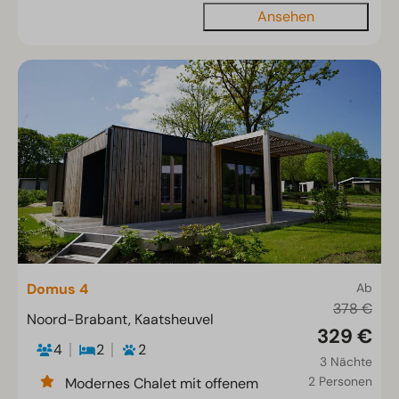
Ansehen
Domus 4
Ab
378 €
Noord-Brabant, Kaatsheuvel
329 €
4
2
2
3 Nächte
2 Personen
Modernes Chalet mit offenem