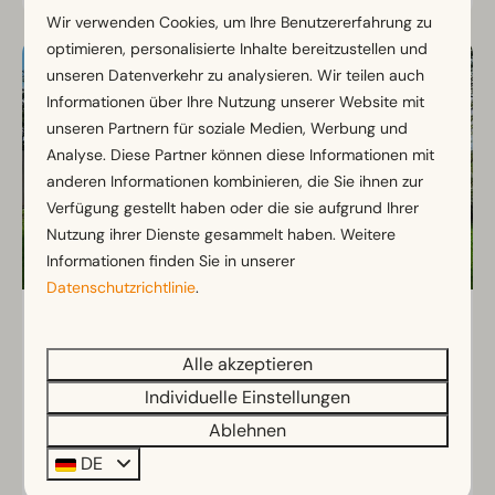
Wir verwenden Cookies, um Ihre Benutzererfahrung zu
optimieren, personalisierte Inhalte bereitzustellen und
unseren Datenverkehr zu analysieren. Wir teilen auch
Informationen über Ihre Nutzung unserer Website mit
unseren Partnern für soziale Medien, Werbung und
Analyse. Diese Partner können diese Informationen mit
anderen Informationen kombinieren, die Sie ihnen zur
Verfügung gestellt haben oder die sie aufgrund Ihrer
Nutzung ihrer Dienste gesammelt haben. Weitere
Informationen finden Sie in unserer
Datenschutzrichtlinie
.
Cottage 4
Ab
318 €
Noord-Brabant, Kaatsheuvel
Alle akzeptieren
278 €
4
2
2
Individuelle Einstellungen
3 Nächte
Ablehnen
2 Personen
Gemütliches Chalet mit hellem
DE
Wohnbereich