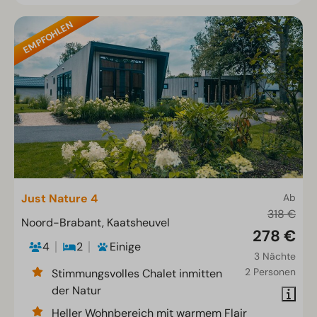
EMPFOHLEN
Just Nature 4
Ab
318 €
Noord-Brabant, Kaatsheuvel
278 €
4
2
Einige
3 Nächte
2 Personen
Stimmungsvolles Chalet inmitten
der Natur
Heller Wohnbereich mit warmem Flair