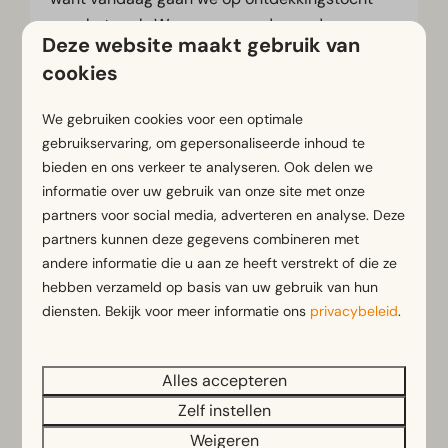
over het park. We gaan op pad voor de
Deze website maakt gebruik van
avontuurlijke Yuki-speurtocht! Volg de
cookies
aanwijzingen en kijk goed om je heen om
samen de speurtocht tot een goed einde te
We gebruiken cookies voor een optimale
brengen.
gebruikservaring, om gepersonaliseerde inhoud te
🪩
Donderdag | Swingen in de Kinderdisco
bieden en ons verkeer te analyseren. Ook delen we
informatie over uw gebruik van onze site met onze
Voetjes van de vloer! Van 10:00 tot 11:00 uur is
partners voor social media, adverteren en analyse. Deze
het tijd voor het gezelligste feestje van de
partners kunnen deze gegevens combineren met
week. De muziek gaat aan en de lichten gaan
andere informatie die u aan ze heeft verstrekt of die ze
branden voor de kinderdisco, waar de kleintjes
hebben verzameld op basis van uw gebruik van hun
lekker onbezorgd kunnen dansen en swingen
diensten. Bekijk voor meer informatie ons
privacybeleid
.
op hun favoriete liedjes.
🎁
Vrijdag | Kleurplaat & een Yuki-cadeautje
Alles accepteren
Voordat de koffers weer worden ingepakt,
Zelf instellen
sluiten we deze leuke vakantie feestelijk af.
Hebben de kinderen de kleurplaat prachtig
Weigeren