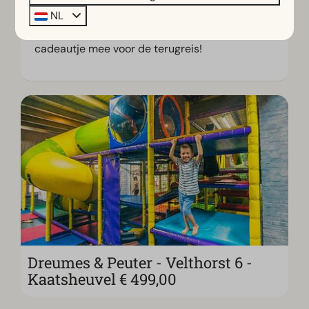
ingekleurd? Lever de Yuki-kleurplaat vandaag
NL
in en de kids krijgen direct een echt Yuki-
cadeautje mee voor de terugreis!
Dreumes & Peuter - Velthorst 6 -
Kaatsheuvel € 499,00