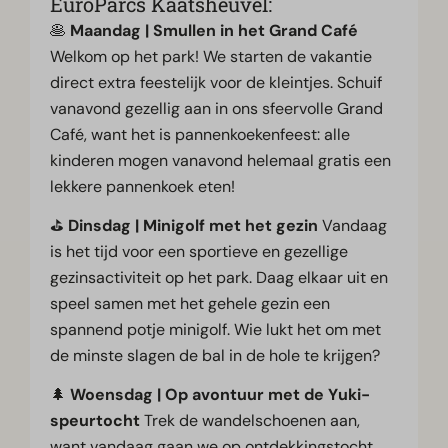
EuroParcs Kaatsheuvel:
🥞
Maandag | Smullen in het Grand Café
Welkom op het park! We starten de vakantie
direct extra feestelijk voor de kleintjes. Schuif
vanavond gezellig aan in ons sfeervolle Grand
Café, want het is pannenkoekenfeest: alle
kinderen mogen vanavond helemaal gratis een
lekkere pannenkoek eten!
⛳
Dinsdag | Minigolf met het gezin
Vandaag
is het tijd voor een sportieve en gezellige
gezinsactiviteit op het park. Daag elkaar uit en
speel samen met het gehele gezin een
spannend potje minigolf. Wie lukt het om met
de minste slagen de bal in de hole te krijgen?
🌲
Woensdag | Op avontuur met de Yuki-
speurtocht
Trek de wandelschoenen aan,
want vandaag gaan we op ontdekkingstocht