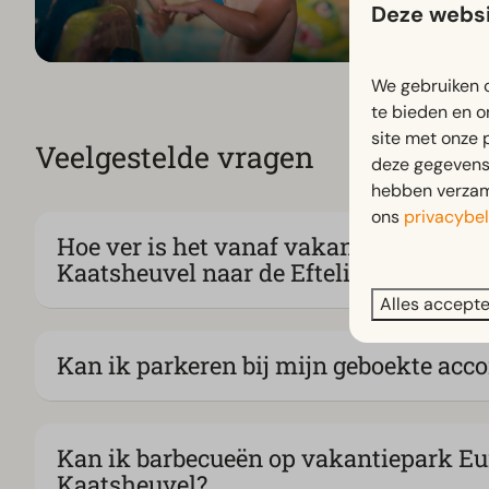
Deze websi
We gebruiken c
te bieden en o
site met onze 
Veelgestelde vragen
deze gegevens 
hebben verzame
ons
privacybel
Hoe ver is het vanaf vakantiepark Eur
Kaatsheuvel naar de Efteling?
Alles accept
Kan ik parkeren bij mijn geboekte ac
Kan ik barbecueën op vakantiepark Eu
Kaatsheuvel?