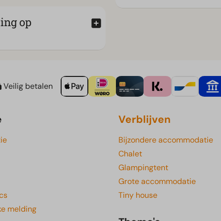
ting op
Veilig betalen
e
Verblijven
ie
Bijzondere accommodatie
Chalet
Glampingtent
Grote accommodatie
cs
Tiny house
ke melding