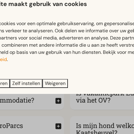
te maakt gebruik van cookies
ookies voor een optimale gebruikservaring, om gepersonalis
ns verkeer te analyseren. Ook delen we informatie over uw ge
partners voor social media, adverteren en analyse. Deze part
combineren met andere informatie die u aan ze heeft verstrek
ld op basis van uw gebruik van hun diensten. Bekijk voor me
eid
.
oParcs
Wat betekent Flexib
eren
Zelf instellen
Weigeren
Is vakantiepark Eu
commodatie?
via het OV?
roParcs
Is mijn hond welk
Kaatsheuvel?