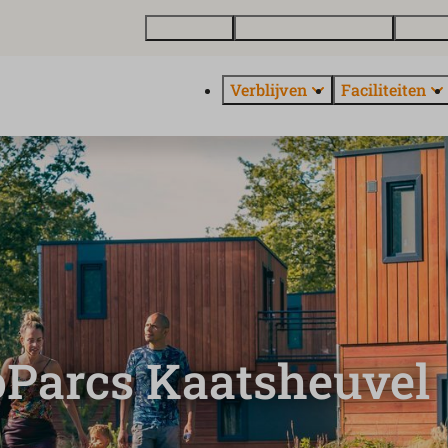
Plattegrond
Vakantiewoning kopen
Over E
Verblijven
Faciliteiten
oParcs Kaatsheuvel