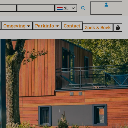
uroParcs
Ontdek alle parken
NL
Mijn EuroParcs
Omgeving
Parkinfo
Contact
Zoek & Boek