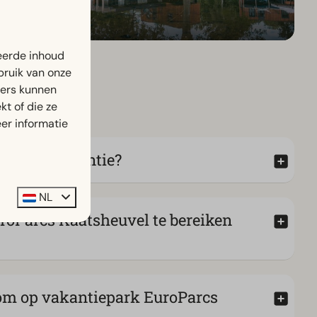
eerde inhoud
bruik van onze
ners kunnen
t of die ze
er informatie
iliteitsgarantie?
NL
roParcs Kaatsheuvel te bereiken
om op vakantiepark EuroParcs