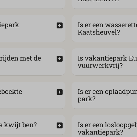
tiepark
Is er een wasseret
Kaatsheuvel?
nrijden met de
Is vakantiepark E
vuurwerkvrij?
geboekte
Is er een oplaadpun
park?
s kwijt ben?
Is er een losloopge
vakantiepark?