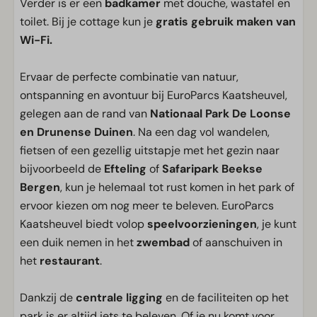
Verder is er een
badkamer
met douche, wastafel en
toilet. Bij je cottage kun je
gratis gebruik maken van
Wi-Fi.
Ervaar de perfecte combinatie van natuur,
ontspanning en avontuur bij EuroParcs Kaatsheuvel,
gelegen aan de rand van
Nationaal Park De Loonse
en Drunense Duinen
. Na een dag vol wandelen,
fietsen of een gezellig uitstapje met het gezin naar
bijvoorbeeld de
Efteling
of
Safaripark Beekse
Bergen
, kun je helemaal tot rust komen in het park of
ervoor kiezen om nog meer te beleven. EuroParcs
Kaatsheuvel biedt volop
speelvoorzieningen
, je kunt
een duik nemen in het
zwembad
of aanschuiven in
het
restaurant
.
Dankzij de
centrale ligging
en de faciliteiten op het
park is er altijd iets te beleven. Of je nu komt voor