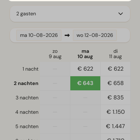
Vaatwasser(s)
Waterkoker
2 gasten
Slaapkamer
ma
10-08-2026
wo
12-08-2026
Eenpersoonsbed(den): 4
Eenpersoonsdekbedden en kussens
zo
ma
di
Slaapkamer(s) beneden: 2
9 aug
10 aug
11 aug
—
€ 622
€ 622
1 nacht
Toegankelijkheid
Gelijkvloers
—
€ 643
€ 658
2 nachten
—
—
€ 835
3 nachten
Woonkamer
Televisie
—
—
€ 1.150
4 nachten
—
—
€ 1.447
5 nachten