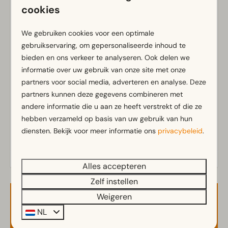
Parkeergelegenheid centraal
cookies
Badkamer
We gebruiken cookies voor een optimale
Badkamer(s) beneden: 1
gebruikservaring, om gepersonaliseerde inhoud te
Toon meer ↓
Douche(cabine)
bieden en ons verkeer te analyseren. Ook delen we
informatie over uw gebruik van onze site met onze
Toilet(ten) in badkamer(s): 1
partners voor social media, adverteren en analyse. Deze
partners kunnen deze gegevens combineren met
Buiten
andere informatie die u aan ze heeft verstrekt of die ze
Parasol
hebben verzameld op basis van uw gebruik van hun
Terras
Energielabel(s)
diensten. Bekijk voor meer informatie ons
privacybeleid
.
Tuinset
Keuken
Alles accepteren
Zelf instellen
Combimagnetron
Ingerichte keuken
Weigeren
Beschikbaarheid en prijs
Koelkast met vriesvak
NL
Nespresso apparaat