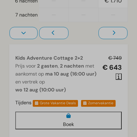
—
—
€ 1.710
6 nachten
—
—
—
7 nachten
Kids Adventure Cottage 2+2
€ 749
Prijs voor
2 gasten
,
2 nachten
met
€ 643
aankomst op
ma 10 aug (16:00 uur)
en vertrek op
wo 12 aug (10:00 uur)
Tijdens
Grote Vakantie Deals
Zomervakantie
Boek